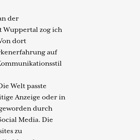
an der
t Wuppertal zog ich
Von dort
kenerfahrung auf
Kommunikationsstil
Die Welt passte
tige Anzeige oder in
l geworden durch
Social Media. Die
ites zu