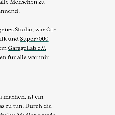
 alle Menschen zu
pannend.
igenes Studio, war Co-
ilk und
Super7000
dem
GarageLab e.V.
n für alle war mir
 machen, ist ein
was zu tun. Durch die