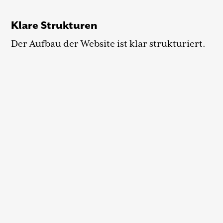
Klare Strukturen
Der Aufbau der Website ist klar strukturiert.
Überschriften und Beschriftungen
Die Website enthält aussagekräftige und
sinnvoll strukturierte Überschriften und
Beschriftungen.
Links
Links sind gut erkennbar und aussagekräftig
beschriftet.
Verständliche Texte