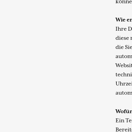
könne
Wie er
Ihre 
diese 
die Si
automa
Websit
techni
Uhrzei
automa
Wofü
Ein Te
Bereit