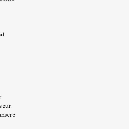
nd
r
s zur
 unsere