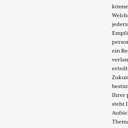
könne
Welche
jederz
Empfä
perso
ein Re
verlan
erteil
Zukun
besti
Ihrer
steht 
Aufsic
Thema 