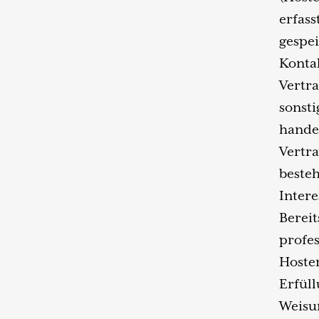
erfass
gespei
Konta
Vertr
sonsti
handel
Vertra
besteh
Intere
Bereit
profes
Hoster
Erfül
Weisun