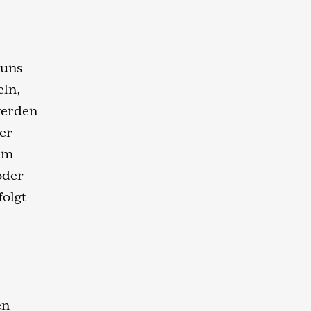
 uns
eln,
werden
er
lem
oder
folgt
en