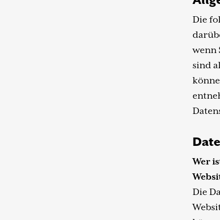
Allg
Die fo
darüb
wenn 
sind a
könne
entneh
Daten
Date
Wer is
Websi
Die Da
Websi