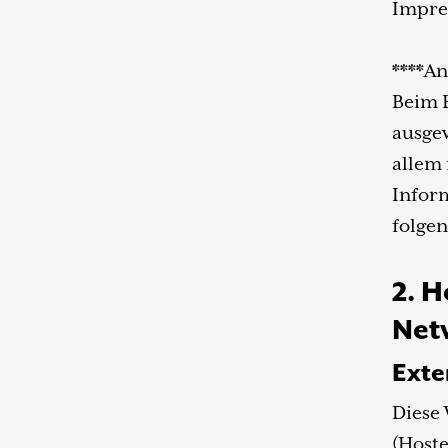
Impre
****An
Beim B
ausgew
allem
Infor
folge
2. H
Net
Exte
Diese 
(Hoste