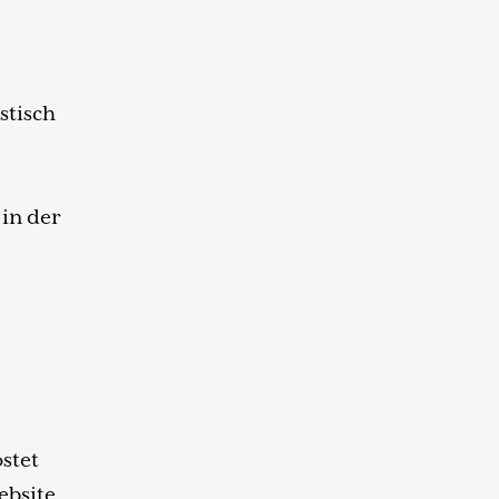
stisch
e
in der
stet
ebsite