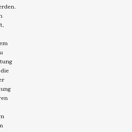
erden.
n
t,
dem
zu
itung
 die
er
tung
ren
um
im