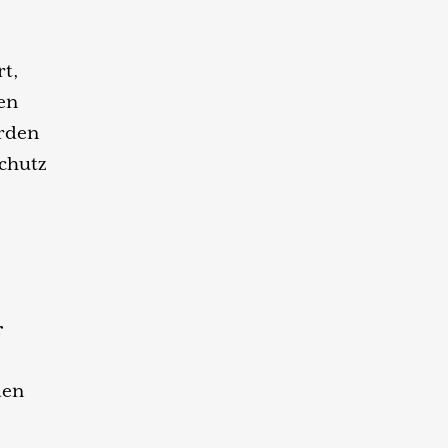
rt,
en
erden
chutz
r
den